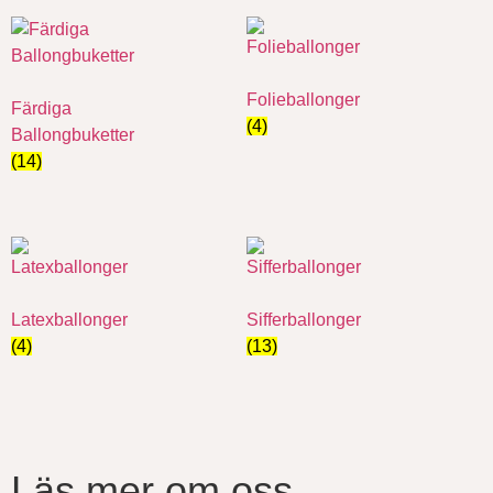
Folieballonger
Färdiga
(4)
Ballongbuketter
(14)
Latexballonger
Sifferballonger
(4)
(13)
Läs mer om oss