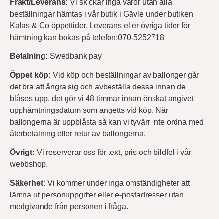
Frakt/Leverans:
Vi skickar inga varor utan alla
beställningar hämtas i vår butik i Gävle under butiken
Kalas & Co öppettider. Leverans eller övriga tider för
hämtning kan bokas på telefon:070-5252718
Betalning:
Swedbank pay
Öppet köp:
Vid köp och beställningar av ballonger går
det bra att ångra sig och avbeställa dessa innan de
blåses upp, det gör vi 48 timmar innan önskat angivet
upphämtningsdatum som angetts vid köp. När
ballongerna är uppblåsta så kan vi tyvärr inte ordna med
återbetalning eller retur av ballongerna.
Övrigt:
Vi reserverar oss för text, pris och bildfel i vår
webbshop.
Säkerhet:
Vi kommer under inga omständigheter att
lämna ut personuppgifter eller e-postadresser utan
medgivande från personen i fråga.