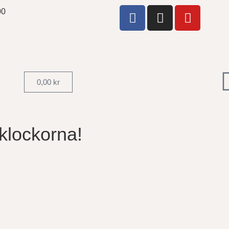
00
0,00
kr
asklockorna!