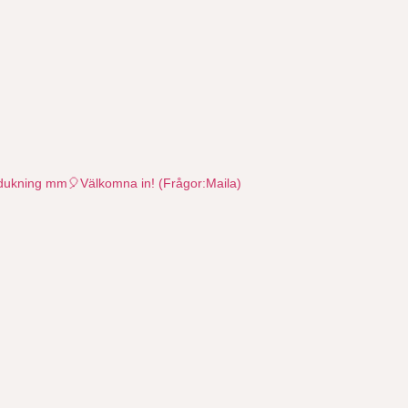
r, dukning mm🎈Välkomna in!
(Frågor:Maila)