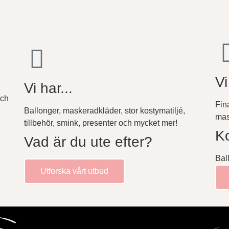
Vi
Vi har...
och
Fin
Ballonger, maskeradkläder, stor kostymatiljé,
mas
tillbehör, smink, presenter och mycket mer!
Ko
Vad är du ute efter?
Bal
Utforska vårt utbud