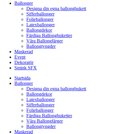
Ballonger
Designa din egna ballongbukett
Sifferballonger
Folieballonger
Latexballonger
Ballongdekor
Färdiga Ballongbuketter
Våra Ballongfärger
Ballongtyngder
Maskerad
Event
Dekoratör
Smink SFX
Startsida
Ballonger
Designa din egna ballongbukett
Ballongdekor
Latexballonger
Sifferballonger
Folieballonger
Färdiga Ballongbuketter
Våra Ballongfärger
Ballongtyngder
Maskerad