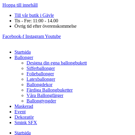
Hoppa till innehåll
Till vår butik i Gävle
Tis - Fre: 11:00 - 14.00
Övrig tid efter överenskommelse
Facebook-f
Instagram
Youtube
Startsida
Ballonger
Designa din egna ballongbukett
Sifferballonger
Folieballonger
Latexballonger
Ballongdekor
Färdiga Ballongbuketter
Våra Ballongfärger
Ballongtyngder
Maskerad
Event
Dekoratör
Smink SFX
Startsida