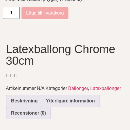
chrome-rose-gold
7 kr
Lägg till i varukorg
chrome-silver
7 kr
chrome-violet
7 kr
Latexballong Chrome
chrome-white-gold
7 kr
30cm
Artikelnummer
N/A
Kategorier
Ballonger
,
Latexballonger
Beskrivning
Ytterligare information
Recensioner (0)