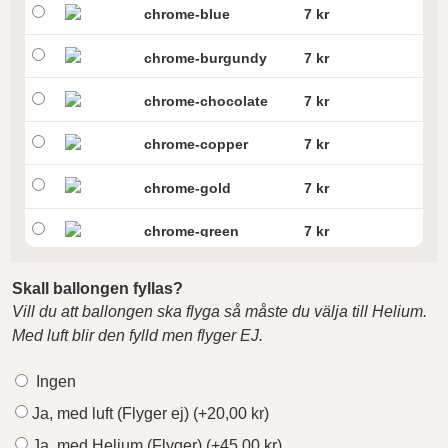
chrome-blue
7 kr
chrome-burgundy
7 kr
chrome-chocolate
7 kr
chrome-copper
7 kr
chrome-gold
7 kr
chrome-green
7 kr
chrome-green-gold
7 kr
Skall ballongen fyllas?
Vill du att ballongen ska flyga så måste du välja till Helium.
chrome-navy
7 kr
Med luft blir den fylld men flyger EJ.
chrome-pink
7 kr
Ingen
chrome-pink-gold
7 kr
Ja, med luft (Flyger ej)
(+
20,00
kr
)
Ja, med Helium (Flyger)
(+
45,00
kr
)
chrome-red
7 kr