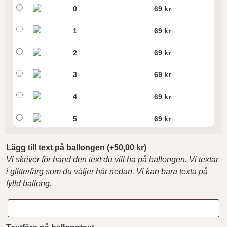
0
69 kr
1
69 kr
2
69 kr
3
69 kr
4
69 kr
5
69 kr
6
69 kr
Lägg till text på ballongen
(+
50,00
kr
)
Vi skriver för hand den text du vill ha på ballongen. Vi textar
7
69 kr
i glitterfärg som du väljer här nedan. Vi kan bara texta på
fylld ballong.
8
69 kr
9
69 kr